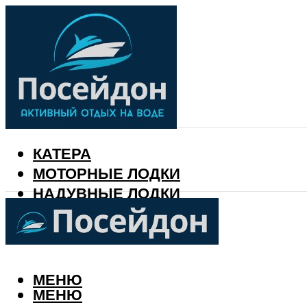
КАТЕРА
МОТОРНЫЕ ЛОДКИ
НАДУВНЫЕ ЛОДКИ
РЫБАЛКА
КАЛЕНДАРЬ РЫБАКА
МЕНЮ
МЕНЮ