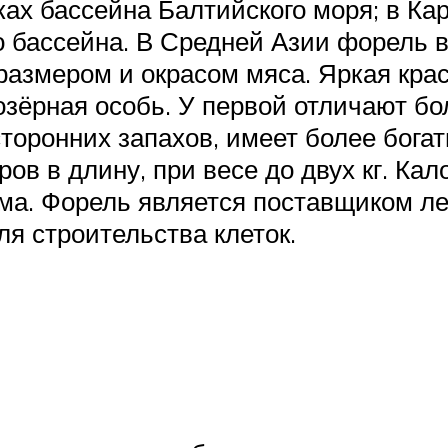
еках бассейна Балтийского моря; в Ка
 бассейна. В Средней Азии форель в
размером и окрасом мяса. Яркая крас
 озёрная особь. У первой отличают б
сторонних запахов, имеет более бога
ов в длину, при весе до двух кг. Ка
амма. Форель является поставщиком л
ля строительства клеток.