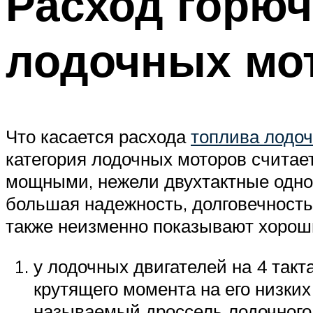
Расход горюч
лодочных мо
Что касается расхода
топлива лодо
категория лодочных моторов считае
мощными, нежели двухтактные однок
большая надежность, долговечность,
также неизменно показывают хорош
у лодочных двигателей на 4 так
крутящего момента на его низких
называемый дроссель лодочного