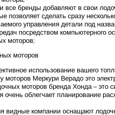
ти все бренды добавляют в свои лодо
е позволяет сделать сразу несколько
аемого управления детали под назван
редач посредством компьютерного о
ых моторов;
чных моторов
ективное использование вашего топл
у моторов Меркури Верадо это элек
одочных моторов бренда Хонда – это 
ая очень облегчает планирование рас
дня видные компании оснащают лодоч