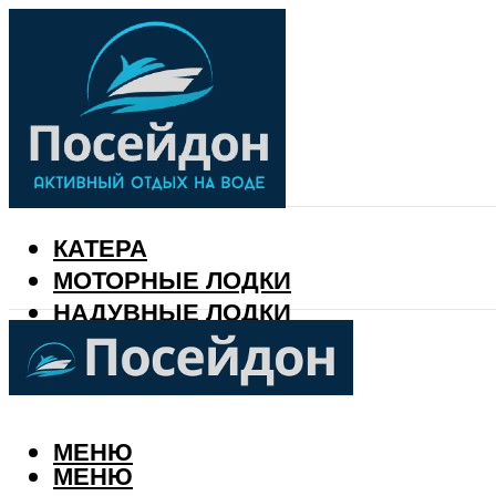
КАТЕРА
МОТОРНЫЕ ЛОДКИ
НАДУВНЫЕ ЛОДКИ
РЫБАЛКА
КАЛЕНДАРЬ РЫБАКА
МЕНЮ
МЕНЮ