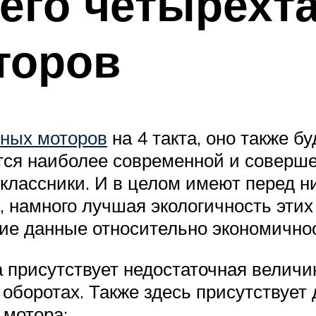
его четырехт
торов
чных моторов
на 4 такта, оно также б
тся наиболее современной и соверше
лассники. И в целом имеют перед ни
 намного лучшая экологичность этих 
ие данные относительно экономичнос
та присутствует недостаточная велич
 оборотах. Также здесь присутствует
 мотора;