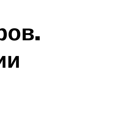
ров.
ии