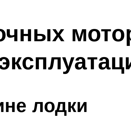
очных мото
эксплуатац
ине лодки