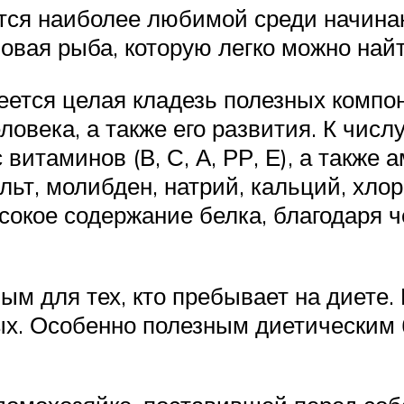
ется наиболее любимой среди начина
вая рыба, которую легко можно най
меется целая кладезь полезных комп
овека, а также его развития. К числ
витаминов (В, С, А, РР, Е), а также 
ьт, молибден, натрий, кальций, хлор,
ысокое содержание белка, благодаря 
ым для тех, кто пребывает на диете. 
ных. Особенно полезным диетическим