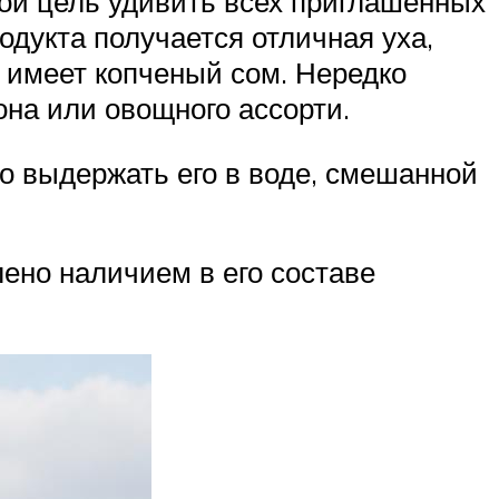
бой цель удивить всех приглашенных
родукта получается отличная уха,
с имеет копченый сом. Нередко
она или овощного ассорти.
до выдержать его в воде, смешанной
лено наличием в его составе