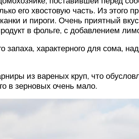
 домохозяйке, поставившей перед со
лько его хвостовую часть. Из этого п
еканки и пироги. Очень приятный вку
родукт в фольге, с добавлением лим
го запаха, характерного для сома, на
арниры из вареных круп, что обуслов
го в зерновых очень мало.