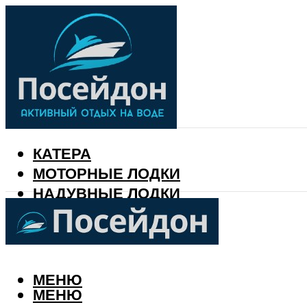
КАТЕРА
МОТОРНЫЕ ЛОДКИ
НАДУВНЫЕ ЛОДКИ
РЫБАЛКА
КАЛЕНДАРЬ РЫБАКА
МЕНЮ
МЕНЮ