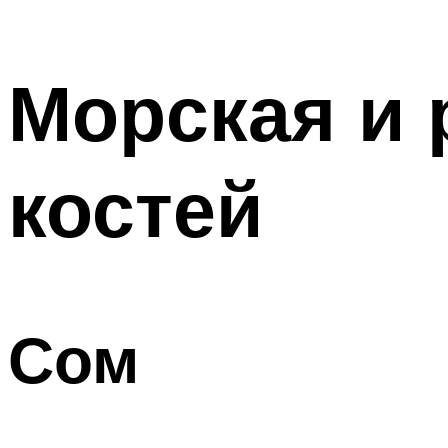
Морская и 
костей
Сом