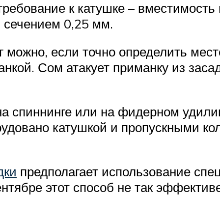
 требование к катушке – вместимост
 сечением 0,25 мм.
 можно, если точно определить место
анкой. Сом атакует приманку из заса
 на спиннинге или на фидерном удил
орудовано катушкой и пропускными ко
дки
предполагает использование спец
нтябре этот способ не так эффективе