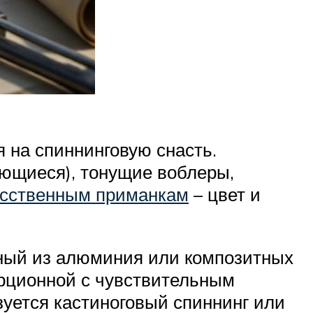
я на спиннинговую снасть.
ющиеся), тонущие воблеры,
усственным приманкам
– цвет и
нный из алюминия или композитных
рционной с чувствительным
уется кастиноговый спиннинг или