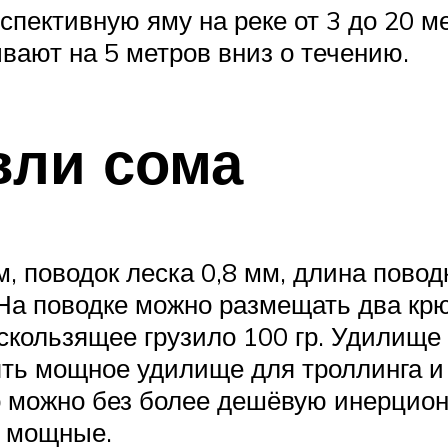
ективную яму на реке от 3 до 20 ме
вают на 5 метров вниз о течению.
вли сома
, поводок леска 0,8 мм, длина повод
На поводке можно размещать два крюч
 скользящее грузило 100 гр. Удилище
ять мощное удилище для троллинга и
но можно без более дешёвую инерцио
т мощные.