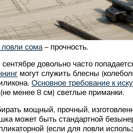
 ловли сома
– прочность.
 сентябре довольно часто попадаетс
ннинг
могут служить блесны (колебол
иликона.
Основное требование к иск
(не менее 8 см) светлые приманки.
бирать мощный, прочный, изготовле
ушка может быть стандартной безыне
ликаторной (если для ловли использ