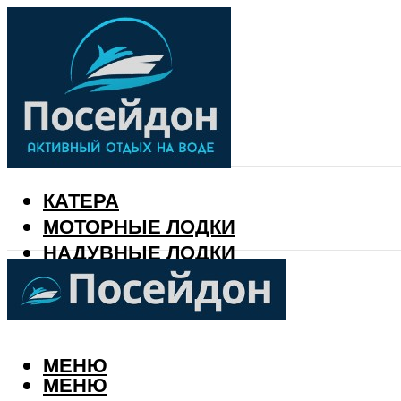
КАТЕРА
МОТОРНЫЕ ЛОДКИ
НАДУВНЫЕ ЛОДКИ
РЫБАЛКА
КАЛЕНДАРЬ РЫБАКА
МЕНЮ
МЕНЮ