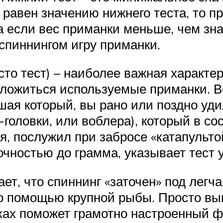
равен значению нижнего теста, то п
 если вес приманки меньше, чем знач
 спиннингом игру приманки.
сто тест) – наиболее важная характе
уложиться используемые приманки. В
шая который, вы рано или поздно уд
оловки, или воблера), который в сос
ря, послужил при забросе «катапульто
точностью до грамма, указывает тест
ает, что спиннинг «заточен» под легч
о помощью крупной рыбы. Просто вы
ках поможет грамотно настроенный ф