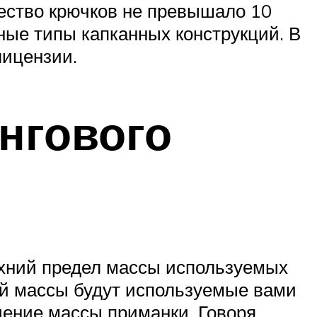
ество крючков не превышало 10
ные типы капканных конструкций. В
лицензии.
нгового
ерхний предел массы используемых
ой массы будут используемые вами
чение массы приманки. Говоря