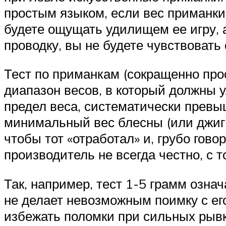
простым языком, если вес приманки 
будете ощущать удилищем ее игру, а
проводку, вы не будете чувствовать
Тест по приманкам (сокращенно про
диапазон весов, в который должны 
предел веса, систематически превы
минимальный вес блесны (или джиг-г
чтобы тот «отработал» и, грубо гово
производитель не всегда честно, с 
Так, например, тест 1-5 грамм означ
не делает невозможным поимку с ег
избежать поломки при сильных рыв