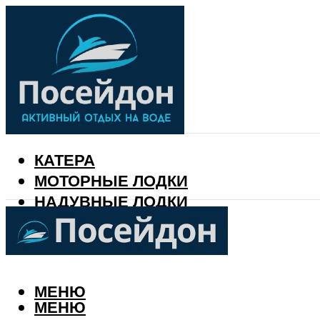
КАТЕРА
МОТОРНЫЕ ЛОДКИ
НАДУВНЫЕ ЛОДКИ
РЫБАЛКА
КАЛЕНДАРЬ РЫБАКА
МЕНЮ
МЕНЮ