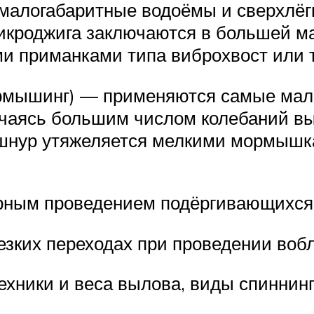
я малогабаритные водоёмы и сверхлёг
кроджига заключаются в большей ма
 приманками типа виброхвост или т
рмышинг) — применяются самые мале
личаясь большим числом колебаний в
шнур утяжеляется мелкими мормышка
ным проведением подёргивающихся 
езких переходах при проведении вобл
ехники и веса вылова, виды спиннинг