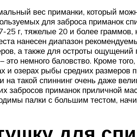
имальный вес приманки, который мо
пользуемых для заброса приманок сп
е 7-25 г, тяжелые 20 и более граммов,
еста нанесен диапазон рекомендуемы
еров, а также для остроты ощущений
– это немного баловство. Кроме того
х и озерах рыбы средних размеров п
на такой спиннинг очень даже велик
х забросов приманок приличной масс
ходимы палки с большим тестом, начи
тушку для спи