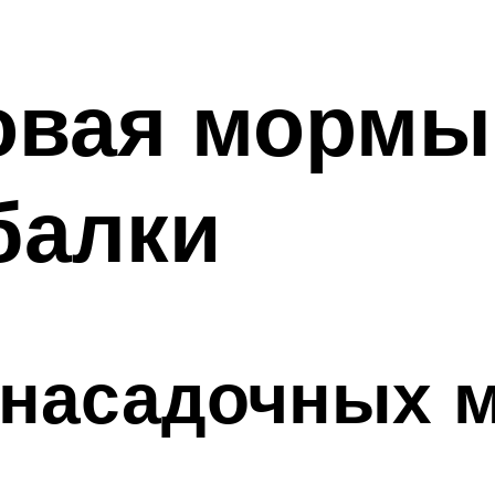
вая мормы
балки
насадочных 