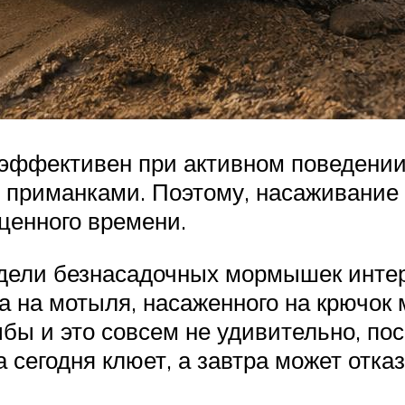
ффективен при активном поведении 
 приманками. Поэтому, насаживание 
оценного времени.
одели безнасадочных мормышек интер
ала на мотыля, насаженного на крюч
бы и это совсем не удивительно, по
 сегодня клюет, а завтра может отка