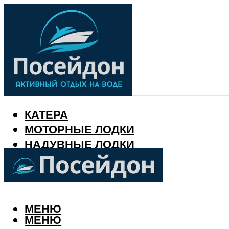
КАТЕРА
МОТОРНЫЕ ЛОДКИ
НАДУВНЫЕ ЛОДКИ
РЫБАЛКА
КАЛЕНДАРЬ РЫБАКА
МЕНЮ
МЕНЮ