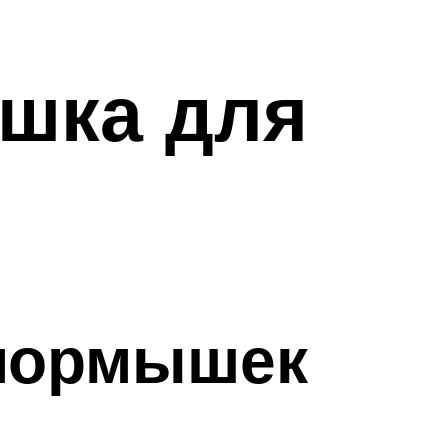
шка для
мормышек