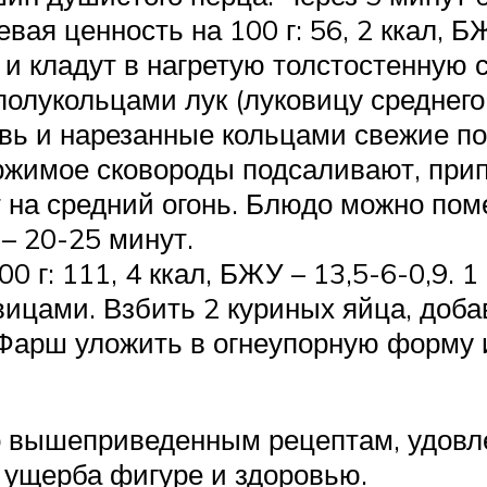
ая ценность на 100 г: 56, 2 ккал, БЖ
и кладут в нагретую толстостенную с
олукольцами лук (луковицу среднего
овь и нарезанные кольцами свежие п
ржимое сковороды подсаливают, прип
т на средний огонь. Блюдо можно по
– 20-25 минут.
 г: 111, 4 ккал, БЖУ – 13,5-6-0,9. 1
ицами. Взбить 2 куриных яйца, доба
Фарш уложить в огнеупорную форму и
по вышеприведенным рецептам, удовл
 ущерба фигуре и здоровью.