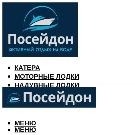
КАТЕРА
МОТОРНЫЕ ЛОДКИ
НАДУВНЫЕ ЛОДКИ
РЫБАЛКА
КАЛЕНДАРЬ РЫБАКА
МЕНЮ
МЕНЮ