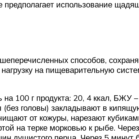
ае предполагает использование щадя
ышеперечисленных способов, сохран
 нагрузку на пищеварительную систе
на 100 г продукта: 20, 4 ккал, БЖУ –
 (без головы) закладывают в кипящу
чищают от кожуры, нарезают кубиками
той на терке морковью к рыбе. Через
шин душистого перца. Через 5 минут 