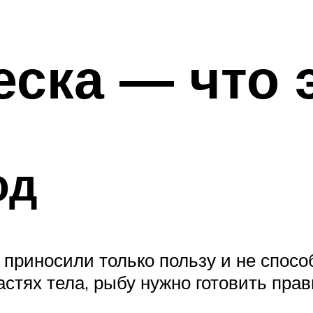
еска — что 
юд
 приносили только пользу и не спо
астях тела, рыбу нужно готовить прав