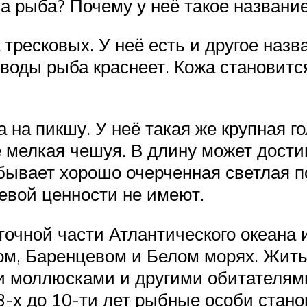
за рыба? Почему у неё такое название
тресковых. У неё есть и другое назв
 воды рыба краснеет. Кожа становитс
 на пикшу. У неё такая же крупная 
мелкая чешуя. В длину может достиг
бывает хорошо очерченная светлая по
щевой ценности не имеют.
точной части Атлантического океана
ом, Баренцевом и Белом морях. Жить
 моллюсками и другими обитателями 
 3-х до 10-ти лет рыбные особи стан