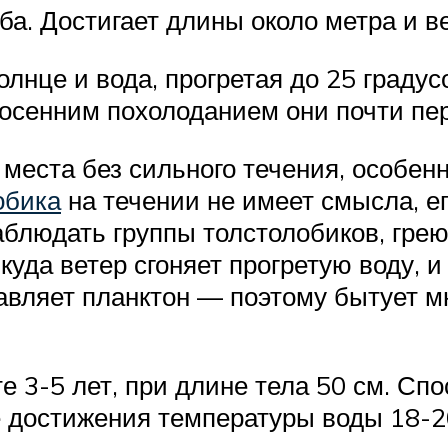
а. Достигает длины около метра и ве
лнце и вода, прогретая до 25 градус
 осенним похолоданием они почти пе
 места без сильного течения, особе
обика
на течении не имеет смысла, ег
аблюдать группы толстолобиков, гре
уда ветер сгоняет прогретую воду, и
вляет планктон — поэтому бытует м
е 3-5 лет, при длине тела 50 см. Сп
е достижения температуры воды 18-2