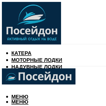
КАТЕРА
МОТОРНЫЕ ЛОДКИ
НАДУВНЫЕ ЛОДКИ
РЫБАЛКА
КАЛЕНДАРЬ РЫБАКА
МЕНЮ
МЕНЮ