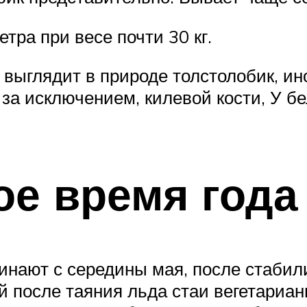
тра при весе почти 30 кг.
 выглядит в природе толстолобик, ин
 за исключением, килевой кости, У б
ое время года
инают с середины мая, после стаби
й после таяния льда стаи вегетариан