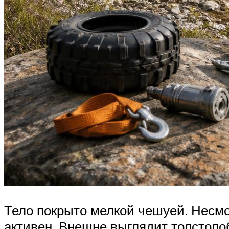
Тело покрыто мелкой чешуей. Несмо
активен. Внешне выглядит толстоло