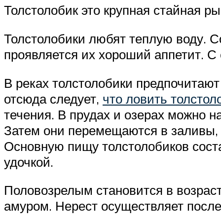
Толстолобик это крупная стайная рыб
Толстолобики любят теплую воду. Со
проявляется их хороший аппетит. С
В реках толстолобики предпочитают
отсюда следует,
что ловить толстол
течения. В прудах и озерах можно н
Затем они перемещаются в заливы, к
Основную пищу толстолобиков соста
удочкой.
Половозрелым становится в возраст
амуром. Нерест осуществляет посл