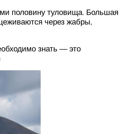
ими половину туловища. Большая
оцеживаются через жабры,
необходимо знать — это
з