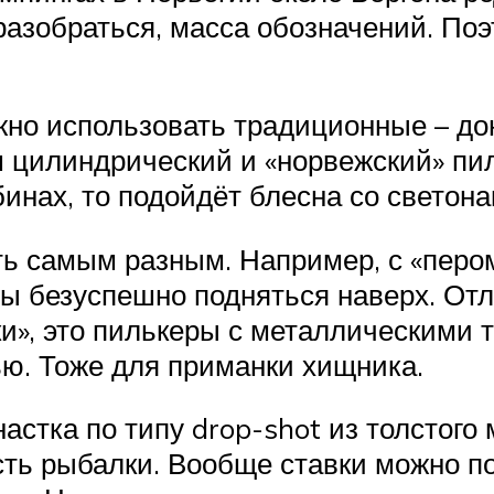
 разобраться, масса обозначений. По
ожно использовать традиционные – до
ош цилиндрический и «норвежский» пи
бинах, то подойдёт блесна со светон
ь самым разным. Например, с «пером
 безуспешно подняться наверх. Отл
и», это пилькеры с металлическими т
ю. Тоже для приманки хищника.
настка по типу drop-shot из толстог
ь рыбалки. Вообще ставки можно по