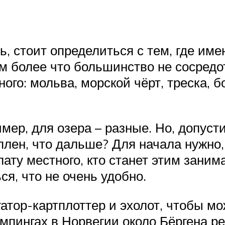
ь, стоит определиться с тем, где им
тем более что большинство не сосред
ого: мольва, морской чёрт, треска, 
мер, для озера – разные. Но, допуст
уплен, что дальше? Для начала нужно
ту местного, кто станет этим занима
ся, что не очень удобно.
гатор-картплоттер и эхолот, чтобы 
емпингах в Норвегии около Бёргена р