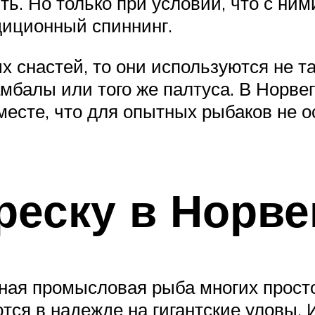
ить. Но только при условии, что с н
диционный спиннинг.
 снастей, то они используются не так
мбалы или того же палтуса. В Норвег
 месте, что для опытных рыбаков не о
реску в Норве
сная промысловая рыба многих прост
ся в надежде на гигантские уловы. И