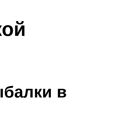
кой
ыбалки в