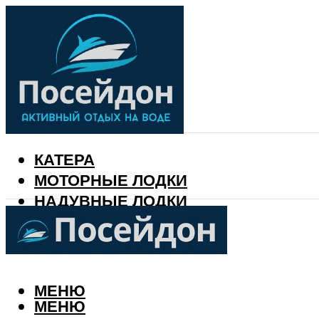
КАТЕРА
МОТОРНЫЕ ЛОДКИ
НАДУВНЫЕ ЛОДКИ
РЫБАЛКА
КАЛЕНДАРЬ РЫБАКА
МЕНЮ
МЕНЮ