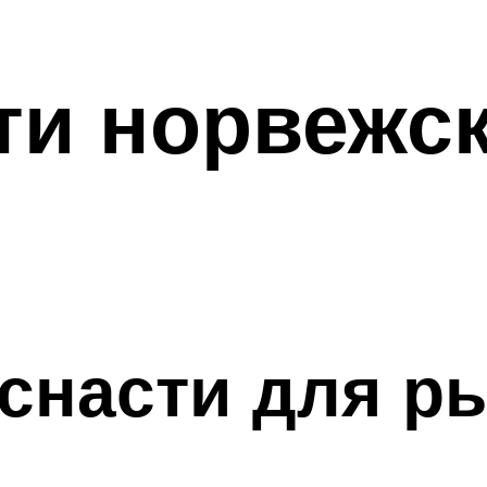
ти норвежс
снасти для р