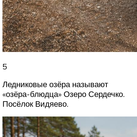
5
Ледниковые озёра называют
«озёра-блюдца» Озеро Сердечко.
Посёлок Видяево.