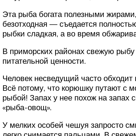
Эта рыба богата полезными жирами
безотходная — съедается полностью,
рыбки сладкая, а во время обжарива
В приморских районах свежую рыбу 
питательной ценности.
Человек несведущий часто обходит к
Всё потому, что корюшку путают с м
рыбой! Запах у нее похож на запах 
«рыба-овощ».
У мелких особей чешуя запросто смы
легко снимается пальцами. В свеже