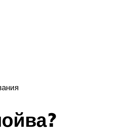
вания
мойва?