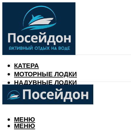
КАТЕРА
МОТОРНЫЕ ЛОДКИ
НАДУВНЫЕ ЛОДКИ
РЫБАЛКА
КАЛЕНДАРЬ РЫБАКА
МЕНЮ
МЕНЮ