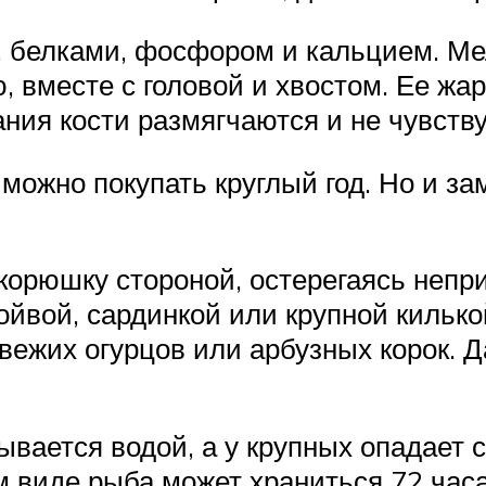
, белками, фосфором и кальцием. М
 вместе с головой и хвостом. Ее жар
ния кости размягчаются и не чувству
можно покупать круглый год. Но и за
орюшку стороной, остерегаясь неприя
ойвой, сардинкой или крупной кильк
свежих огурцов или арбузных корок. 
вается водой, а у крупных опадает 
м виде рыба может храниться 72 часа