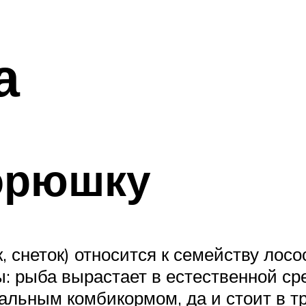
а
корюшку
, снеток) относится к семейству лосо
 рыба вырастает в естественной сре
альным комбикормом, да и стоит в т