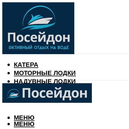
КАТЕРА
МОТОРНЫЕ ЛОДКИ
НАДУВНЫЕ ЛОДКИ
РЫБАЛКА
КАЛЕНДАРЬ РЫБАКА
МЕНЮ
МЕНЮ