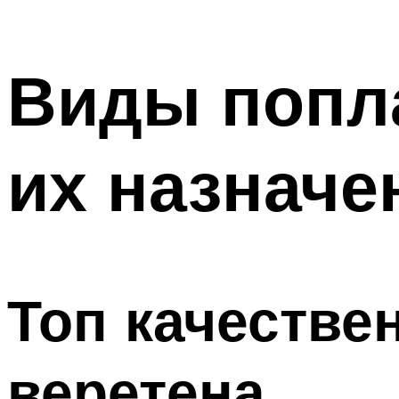
Виды попл
их назначе
Топ качестве
веретена