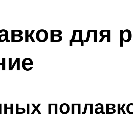
авков для 
ние
нных поплавк