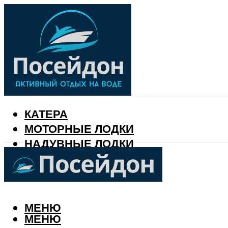
КАТЕРА
МОТОРНЫЕ ЛОДКИ
НАДУВНЫЕ ЛОДКИ
РЫБАЛКА
КАЛЕНДАРЬ РЫБАКА
МЕНЮ
МЕНЮ