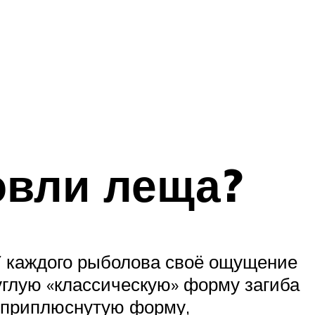
овли леща?
 У каждого рыболова своё ощущение
руглую «классическую» форму загиба
и приплюснутую форму,