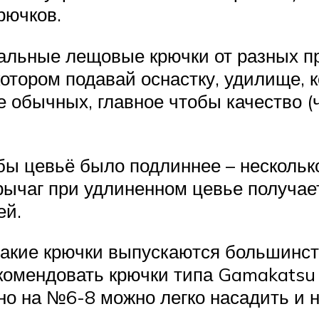
рючков.
альные лещовые крючки от разных пр
котором подавай оснастку, удилище, 
е обычных, главное чтобы качество 
бы цевьё было подлиннее – нескольк
 рычаг при удлиненном цевье получа
ей.
такие крючки выпускаются большинст
омендовать крючки типа Gamakatsu F
 но на №6-8 можно легко насадить и 