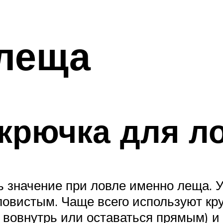
 леща
крючка для л
еть значение при ловле именно леща.
уловистым. Чаще всего используют к
у, вовнутрь или оставаться прямым) 