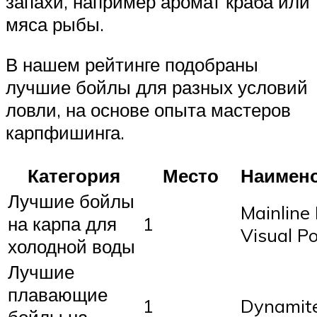
запахи, например аромат краба или
мяса рыбы.
В нашем рейтинге подобраны
лучшие бойлы для разных условий
ловли, на основе опыта мастеров
карпфишинга.
Категория
Место
Наимен
Лучшие бойлы
Mainline
на карпа для
1
Visual P
холодной воды
Лучшие
плавающие
1
Dynamite
бойлы на