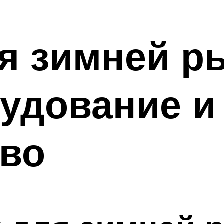
я зимней р
удование и
тво