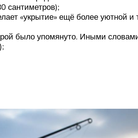
0 сантиметров);
елает «укрытие» ещё более уютной и 
орой было упомянуто. Иными словами,
);