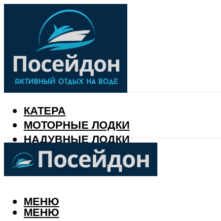
КАТЕРА
МОТОРНЫЕ ЛОДКИ
НАДУВНЫЕ ЛОДКИ
РЫБАЛКА
КАЛЕНДАРЬ РЫБАКА
МЕНЮ
МЕНЮ