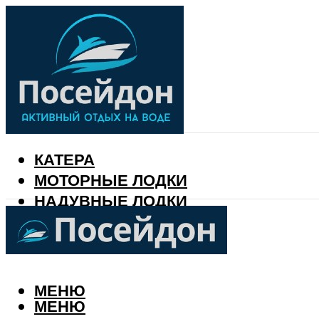
КАТЕРА
МОТОРНЫЕ ЛОДКИ
НАДУВНЫЕ ЛОДКИ
РЫБАЛКА
КАЛЕНДАРЬ РЫБАКА
МЕНЮ
МЕНЮ