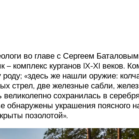
еологи во главе с Сергеем Баталовы
– комплекс курганов IX-XI веков. Ко
роду; «здесь же нашли оружие: кол
ых стрел, две железные сабли, желе
ь великолепно сохранилась в серебря
е обнаружены украшения поясного н
крыты позолотой».