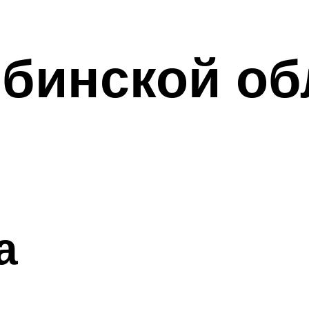
бинской об
а