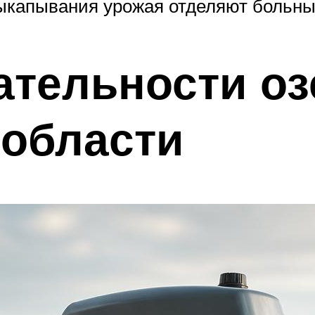
ыкапывания урожая отделяют больные
тельности оз
 области