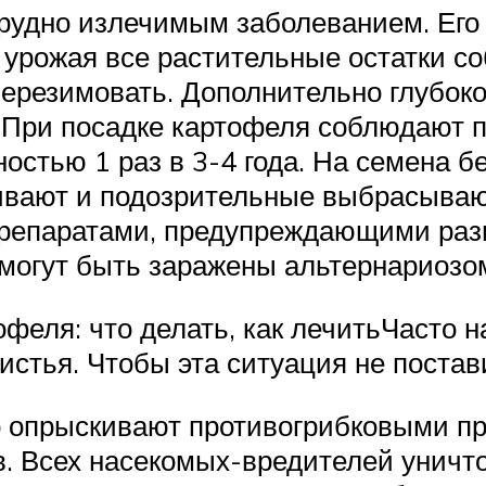
рудно излечимым заболеванием. Его 
и урожая все растительные остатки с
перезимовать. Дополнительно глубок
 При посадке картофеля соблюдают 
остью 1 раз в 3-4 года. На семена б
вают и подозрительные выбрасывают
репаратами, предупреждающими разв
 могут быть заражены альтернариозо
феля: что делать, как лечитьЧасто н
истья. Чтобы эта ситуация не поста
о опрыскивают противогрибковыми п
в. Всех насекомых-вредителей уничт