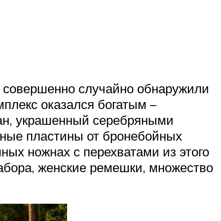
м совершенно случайно обнаружили
мплекс оказался богатым –
чан, украшенный серебряными
зные пластины от бронебойных
ных ножнах с перехватами из этого
абора, женские ремешки, множество