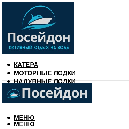
КАТЕРА
МОТОРНЫЕ ЛОДКИ
НАДУВНЫЕ ЛОДКИ
РЫБАЛКА
КАЛЕНДАРЬ РЫБАКА
МЕНЮ
МЕНЮ