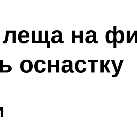
 леща на ф
ь оснастку
и