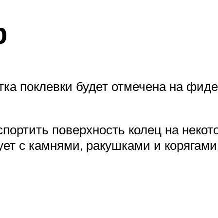
р
тка поклевки будет отмечена на фид
спортить поверхность колец на некот
ует с камнями, ракушками и корягами