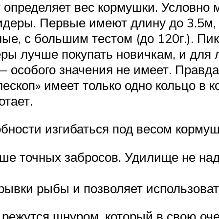
 определяет вес кормушки. Условно 
деры. Первые имеют длину до 3.5м, и
ые, с большим тестом (до 120г.). П
ры лучше покупать новичкам, и для 
— особого значения не имеет. Правда
лескоп» имеет только одно кольцо в к
отает.
обности изгибаться под весом кормуш
ьше точных забросов. Удилище не на
рывки рыбы и позволяет использовать
 режутся шнуром, который в свою оч