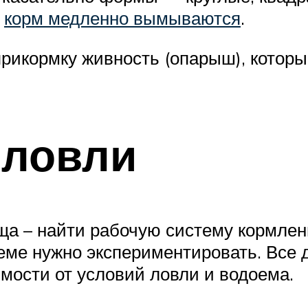
,
корм медленно вымываются
.
прикормку живность (опарыш), котор
 ловли
а – найти рабочую систему кормлени
оеме нужно экспериментировать. Все
имости от условий ловли и водоема.