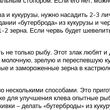
льным стопором. Если его нет, можн
 и кукурузы, нужно насадить 2-3 лич
дании «бутерброда» из кукурузы и че
1-2 зерна. Если червь будет шевелит
 не только рыбу. Этот злак любят и
ть молочную, зрелую и переспевшую к
ные и замороженные зерна в кастрюле
но несколькими способами. Это приго
же для улучшения клева опытные ры
ивки – делать «бутерброды» из кукур