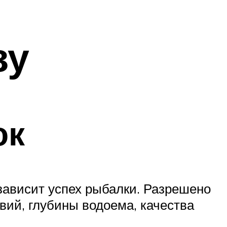
зу
ок
 зависит успех рыбалки. Разрешено
овий, глубины водоема, качества