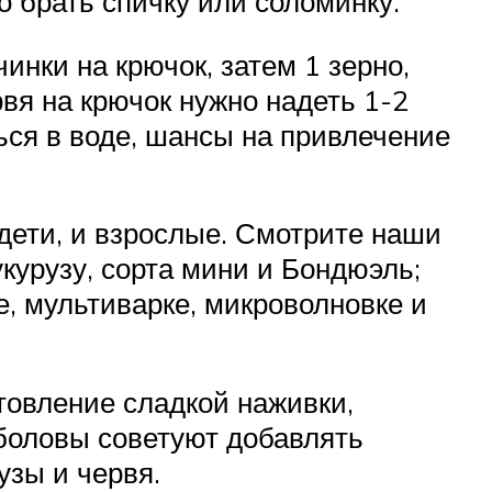
о брать спичку или соломинку.
инки на крючок, затем 1 зерно,
рвя на крючок нужно надеть 1-2
ься в воде, шансы на привлечение
 дети, и взрослые. Смотрите наши
укурузу, сорта мини и Бондюэль;
, мультиварке, микроволновке и
товление сладкой наживки,
боловы советуют добавлять
узы и червя.