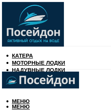
КАТЕРА
МОТОРНЫЕ ЛОДКИ
НАДУВНЫЕ ЛОДКИ
РЫБАЛКА
КАЛЕНДАРЬ РЫБАКА
МЕНЮ
МЕНЮ