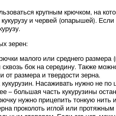
льзоваться крупным крючком, на кото
кукурузу и червей (опарышей). Если
курузу.
ых зерен:
ючки малого или среднего размера (
 сквозь бок на середину. Также можн
 от размера и твердости зерна.
кукурузин. Насаживать нужно не по ц
ее – большая часть кукурузины оста
рючку нужно прицепить тонкую нить и
ерна проколоть иглой или протяжным 