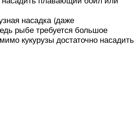
ой насадить плавающий бойл или
узная насадка (даже
Ведь рыбе требуется большое
омимо кукурузы достаточно насадить