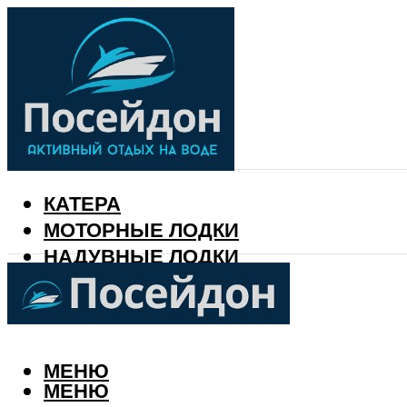
КАТЕРА
МОТОРНЫЕ ЛОДКИ
НАДУВНЫЕ ЛОДКИ
РЫБАЛКА
КАЛЕНДАРЬ РЫБАКА
МЕНЮ
МЕНЮ