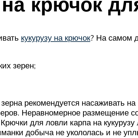
на крючок дл
живать
кукурузу на крючок
? На самом 
их зерен;
зерна рекомендуется насаживать на 
еров. Неравномерное размещение со
Крючки для ловли карпа на кукурузу 
иманки добыча не укололась и не уп