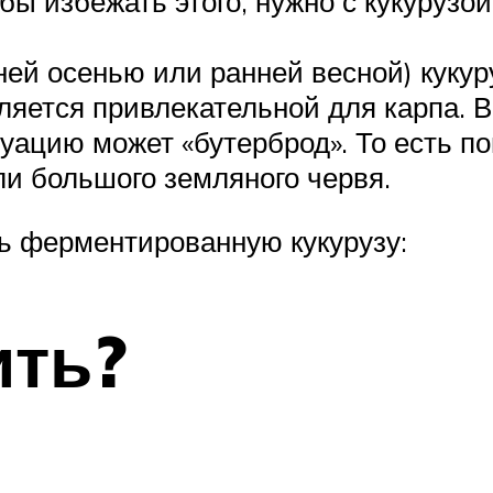
обы избежать этого, нужно с кукуруз
ней осенью или ранней весной) кукур
ляется привлекательной для карпа. 
туацию может «бутерброд». То есть п
и большого земляного червя.
ть ферментированную кукурузу:
ить?