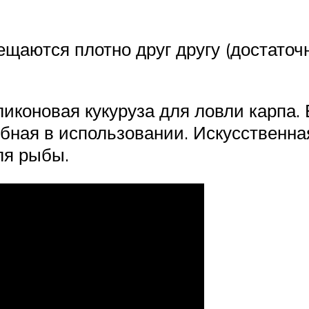
аются плотно друг другу (достаточн
коновая кукуруза для ловли карпа. Е
добная в использовании. Искусственна
ля рыбы.