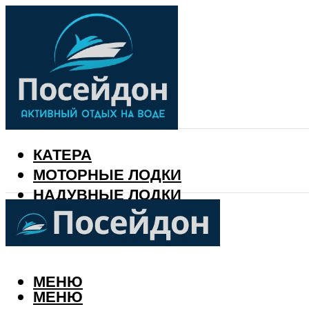
КАТЕРА
МОТОРНЫЕ ЛОДКИ
НАДУВНЫЕ ЛОДКИ
РЫБАЛКА
КАЛЕНДАРЬ РЫБАКА
МЕНЮ
МЕНЮ