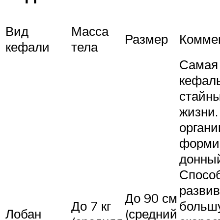
Вид
Масса
Размер
Комме
кефали
тела
Самая
кефаль
стайны
жизни.
органи
форми
донный
Спосо
развив
До 90 см
До 7 кг
больш
Лобан
(средний