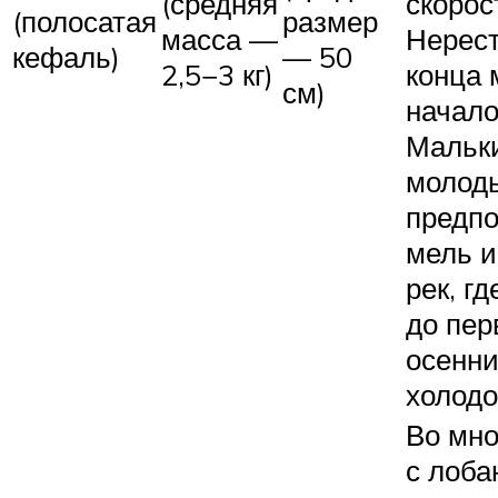
(средняя
скорос
(полосатая
размер
масса —
Нерест
кефаль)
— 50
2,5−3 кг)
конца 
см)
начало
Мальк
молод
предп
мель и
рек, г
до пер
осенн
холодо
Во мно
с лоба