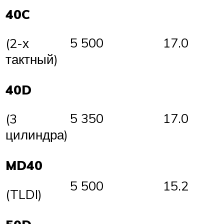
40C
5 500
17.0
(2-х
тактный)
40D
5 350
17.0
(3
цилиндра)
MD40
5 500
15.2
(TLDI)