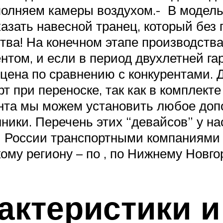
аполняем камеры воздухом.- В модел
азать навесной транец, который без 
тва! На конечном этапе производств
том, и если в период двухлетней га
цена по сравнению с конкурентами. 
при переноске, так как в комплект
нта мы можем установить любое допо
нники. Перечень этих “девайсов” у на
сей России транспортными компаниям
ому региону – по , по Нижнему Новго
рактеристики 