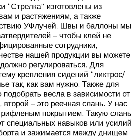
ки “Стрелка” изготовлены из
вам и растяжениям, а также
йствию УФ­лучей. Швы и баллоны мы
атвердителей – чтобы клей не
ифицированные сотрудники,
ачестве нашей продукции вы можете
 должно регулироваться. Для
ему крепления сидений “ликтрос/
е так, как вам нужно. Также для
 подобрать весла в зависимости от
 второй – это реечная слань. У нас
с рифленым покрытием. Такую слань
ет специальных навыков или усилий
д борта и зажимается между днищем