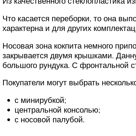
Из качественного стеклопластика из
Что касается переборки, то она вып
характерна и для других комплекта
Носовая зона кокпита немного припо
закрывается двумя крышками. Данну
большого рундука. С фронтальной с
Покупатели могут выбрать нескольк
с минирубкой;
центральной консолью;
с носовой палубой.