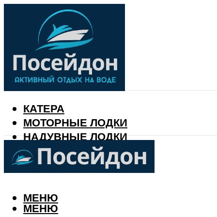
КАТЕРА
МОТОРНЫЕ ЛОДКИ
НАДУВНЫЕ ЛОДКИ
РЫБАЛКА
КАЛЕНДАРЬ РЫБАКА
МЕНЮ
МЕНЮ