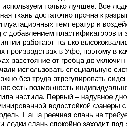
 используем только лучшее. Все лод
ая ткань достаточно прочна к разры
ксплуатационных температур и возде
 с добавлением пластификаторов и з
риятии работают только высококвал
 производствах в Уфе, поэтому в к
ках расстояние от гребца до уключин
чали использовать специальную сист
жно без труда отрегулировать сидень
нас есть возможность индивидуально
ипа настила. Первый – надувное дно,
аминированной водостойкой фанеры 
одель. Наша реечная слань не требу
ки лодки слань спокойно заходит по