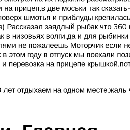
 на прицеп,в две моськи так сказать
 поверх шмотья и приблуды,крепилась
 Рассказал заядлый рыбак что 360 б
к в низовьях волги,да и для рыбинки
улями не пожалеешь Моторчик если не
к в этом году в отпуск мы поехали по
 и перевозка на прицепе крышкой,по
 лет отдыхаем на одном месте.жаль 