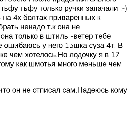
-тьфу тьфу только ручки запачали :-)
 на 4х болтах приваренных к
рать ненадо т.к она не
 она только в штиль -ветер тебе
 ошибаюсь у него 15шка суза 4т. В
зже чем хотелось.Но лодочку я в 17
тому как шмотья много,меньше чем
что он не отписал сам.Надеюсь кому