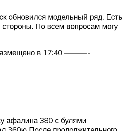
рск обновился модельный ряд. Есть
й стороны. По всем вопросам могу
азмещено в 17:40 ———-
у афалина 380 с булями
вал 360ю После продолжительного