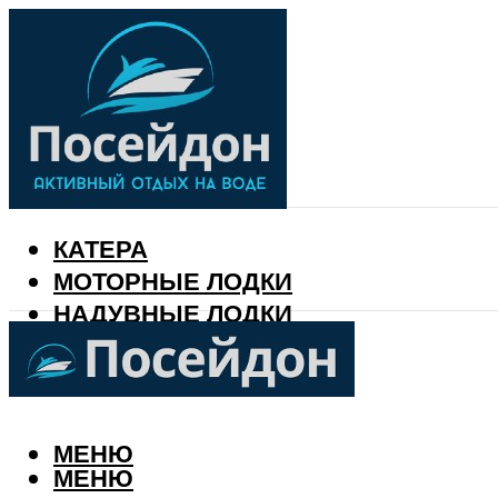
КАТЕРА
МОТОРНЫЕ ЛОДКИ
НАДУВНЫЕ ЛОДКИ
РЫБАЛКА
КАЛЕНДАРЬ РЫБАКА
МЕНЮ
МЕНЮ