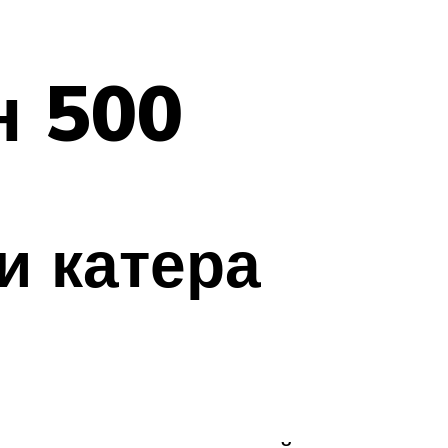
н 500
и катера