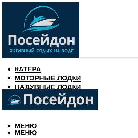
КАТЕРА
МОТОРНЫЕ ЛОДКИ
НАДУВНЫЕ ЛОДКИ
РЫБАЛКА
КАЛЕНДАРЬ РЫБАКА
МЕНЮ
МЕНЮ