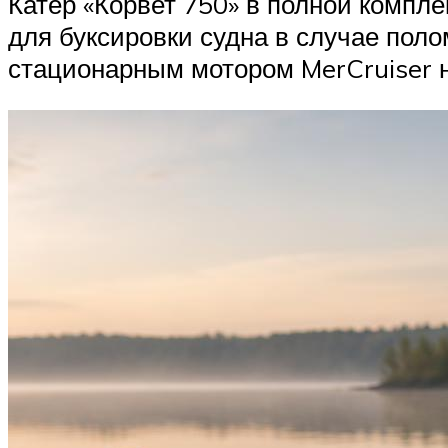
Катер «Корвет 750» в полной компле
для буксировки судна в случае поло
стационарным мотором MerCruiser на