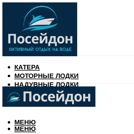
КАТЕРА
МОТОРНЫЕ ЛОДКИ
НАДУВНЫЕ ЛОДКИ
РЫБАЛКА
КАЛЕНДАРЬ РЫБАКА
МЕНЮ
МЕНЮ