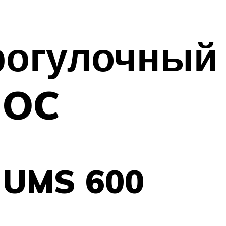
рогулочный 
 OC
 UMS 600