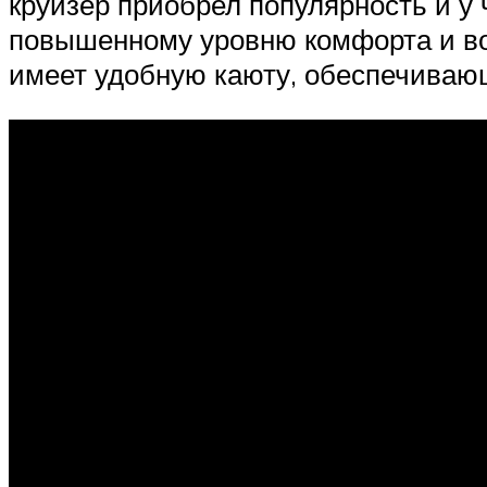
круизер приобрел популярность и у
повышенному уровню комфорта и во
имеет удобную каюту, обеспечиваю