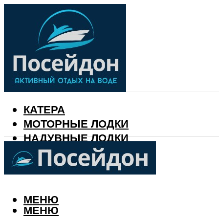
КАТЕРА
МОТОРНЫЕ ЛОДКИ
НАДУВНЫЕ ЛОДКИ
РЫБАЛКА
КАЛЕНДАРЬ РЫБАКА
МЕНЮ
МЕНЮ