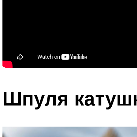
Шпуля катуш