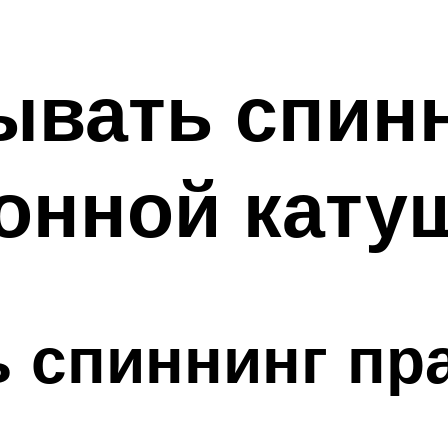
ывать спинн
онной кату
ь спиннинг п