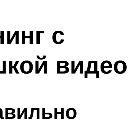
инг с
шкой видео
равильно