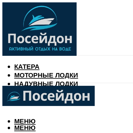
КАТЕРА
МОТОРНЫЕ ЛОДКИ
НАДУВНЫЕ ЛОДКИ
РЫБАЛКА
КАЛЕНДАРЬ РЫБАКА
МЕНЮ
МЕНЮ