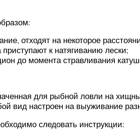
бразом:
ние, отходят на некоторое расстояни
 приступают к натягиванию лески;
ион до момента стравливания катуш
наченная для рыбной ловли на хищны
бой вид настроен на выуживание раз
еобходимо следовать инструкции: