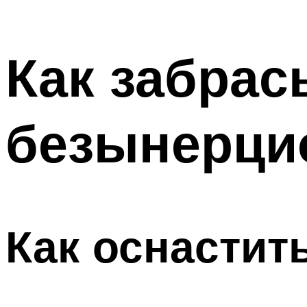
Как забрас
безынерци
Как оснастит