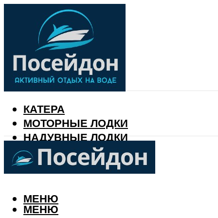
КАТЕРА
МОТОРНЫЕ ЛОДКИ
НАДУВНЫЕ ЛОДКИ
РЫБАЛКА
КАЛЕНДАРЬ РЫБАКА
МЕНЮ
МЕНЮ