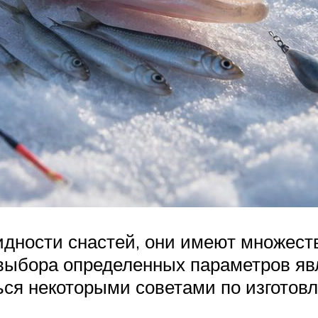
идности снастей, они имеют множест
выбора определенных параметров яв
ься некоторыми советами по изготов