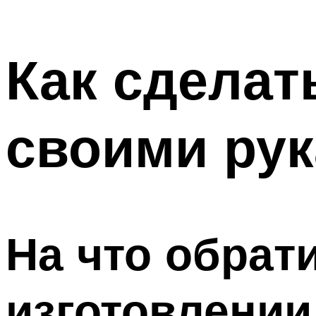
Как сделат
своими ру
На что обрат
изготовлении