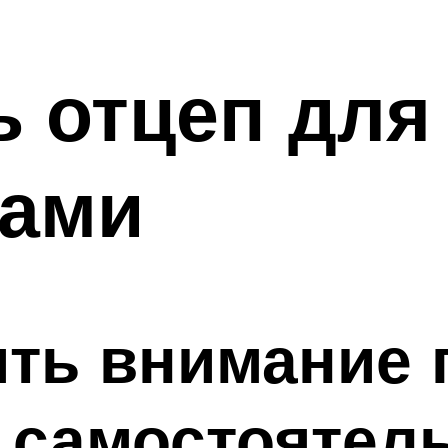
ь отцеп дл
ками
ить внимание 
 самостоятел