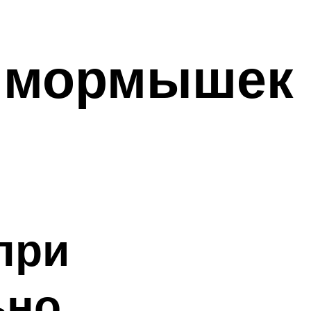
я мормышек
при
ьно