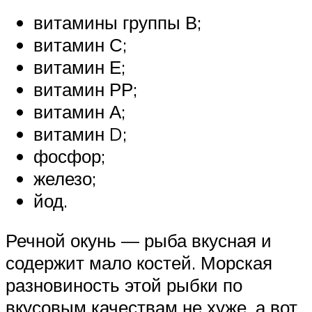
витамины группы В;
витамин С;
витамин Е;
витамин РР;
витамин А;
витамин D;
фосфор;
железо;
йод.
Речной окунь — рыба вкусная и
содержит мало костей. Морская
разновиность этой рыбки по
вкусовым качествам не хуже, а вот