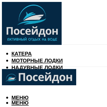
КАТЕРА
МОТОРНЫЕ ЛОДКИ
НАДУВНЫЕ ЛОДКИ
РЫБАЛКА
КАЛЕНДАРЬ РЫБАКА
МЕНЮ
МЕНЮ