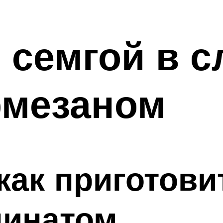
 семгой в 
рмезаном
 как приготов
пинатом