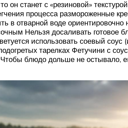
 то он станет с «резиновой» текстур
егчения процесса размороженные кре
ить в отварной воде ориентировочно 
 сочным Нельзя досаливать готовое б
оветуется использовать соевый соус 
подогретых тарелках Фетучини с соус
. Чтобы блюдо дольше не остывало, 