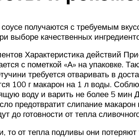
 соусе получаются с требуемым вкус
при выборе качественных ингредиенто
иентов Характеристика действий При
ется с пометкой «А» на упаковке. Та
етучини требуется отваривать в дост
я 100 г макарон на 1 л воды. Соблю
ящую воду и варить не более 5 мин Д
асло предотвратит слипание макарон
т до готовности от тепла сливочног
и, то от тепла подливы они потеряют