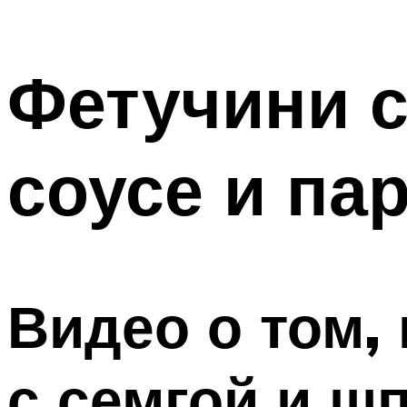
Фетучини с
соусе и па
Видео о том,
с семгой и ш