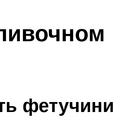
сливочном
ить фетучини