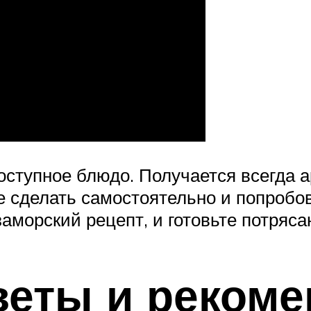
оступное блюдо. Получается всегда а
е сделать самостоятельно и попробо
заморский рецепт, и готовьте потряс
веты и реком