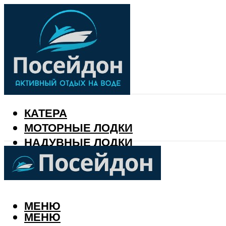
КАТЕРА
МОТОРНЫЕ ЛОДКИ
НАДУВНЫЕ ЛОДКИ
РЫБАЛКА
КАЛЕНДАРЬ РЫБАКА
МЕНЮ
МЕНЮ