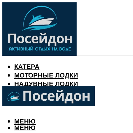
КАТЕРА
МОТОРНЫЕ ЛОДКИ
НАДУВНЫЕ ЛОДКИ
РЫБАЛКА
КАЛЕНДАРЬ РЫБАКА
МЕНЮ
МЕНЮ