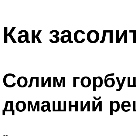
Как засоли
Солим горбуш
домашний ре