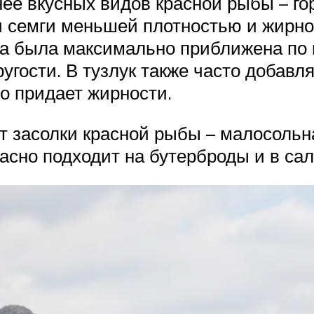
нее вкусных видов красной рыбы – го
и семги меньшей плотностью и жирно
а была максимально приближена по вк
гости. В тузлук также часто добавл
но придает жирности.
т засолки красной рыбы – малосольн
асно подходит на бутерброды и в сал