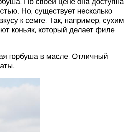
рбуша. По своей цене она доступна
стью. Но, существует несколько
усу к семге. Так, например, сухим
яют коньяк, который делает филе
ая горбуша в масле. Отличный
аты.