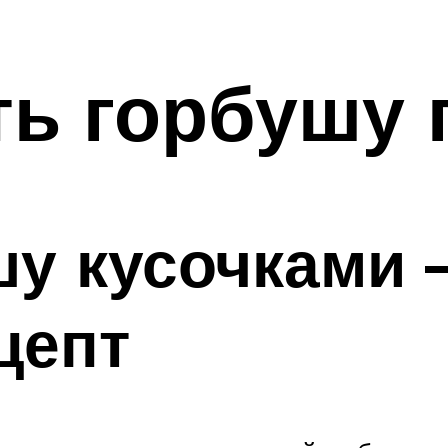
ть горбушу 
у кусочками 
цепт