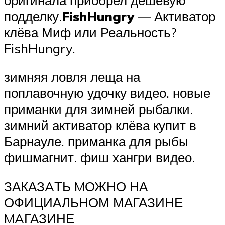
подделку.
FishHungry
— Активатор
клёва Миф или Реальность?
FishHungry.
зимняя ловля леща на
поплавочную удочку видео. новые
приманки для зимней рыбалки.
зимний активатор клёва купит в
Барнауле. приманка для рыбы
фишмагнит. фиш хангри видео.
ЗАКАЗAТЬ MОЖНО НА
ОФИЦИАЛЬНОМ МАГАЗИНЕ
MAГАЗИНЕ