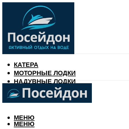
КАТЕРА
МОТОРНЫЕ ЛОДКИ
НАДУВНЫЕ ЛОДКИ
РЫБАЛКА
КАЛЕНДАРЬ РЫБАКА
МЕНЮ
МЕНЮ