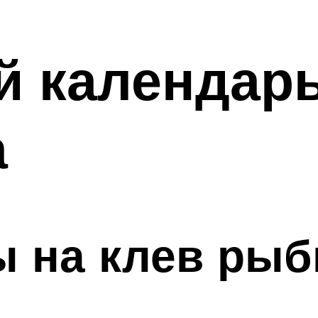
й календарь
а
ы на клев ры