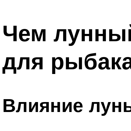
Чем лунны
для рыбак
Влияние лун