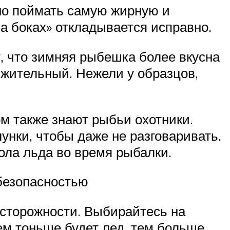
но поймать самую жирную и
а боках» откладывается исправно.
т, что зимняя рыбешка более вкусна
лжительный. Нежели у образцов,
ом также знают рыбьи охотники.
унки, чтобы даже не разговаривать.
ола льда во время рыбалки.
безопасностью
осторожности. Выбирайтесь на
Чем тоньше будет лед, тем больше