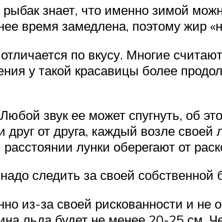
рыбак знает, что именно зимой мож
нее время замедлена, поэтому жир «н
 отличается по вкусу. Многие считаю
нения у такой красавицы более продо
юбой звук ее может спугнуть, об эт
 друг от друга, каждый возле своей л
расстоянии лунки оберегают от раск
надо следить за своей собственной 
но из-за своей рискованности и не 
щина льда будет не менее 20-25 см. 