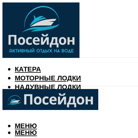
КАТЕРА
МОТОРНЫЕ ЛОДКИ
НАДУВНЫЕ ЛОДКИ
РЫБАЛКА
КАЛЕНДАРЬ РЫБАКА
МЕНЮ
МЕНЮ