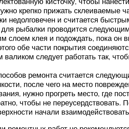
ектованную кисточку, чтобы нанести
ужно крепко прижать склеиваемые час
йки недолговечен и считается быстр
 для рыбалки проводится следующи
м слоем клея и подождать, пока он 
этого обе части покрытия соединяютс
м валиком следует работать так, что
собов ремонта считается следующий
пкости, после чего на место поврежд
вания, нужно прогреть место, где пос
атно, чтобы не переусердствовать. 
ерхности начали взаимодействовать 
ии ремонтных работ не рекомендуется