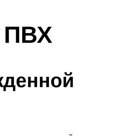
 ПВХ
жденной