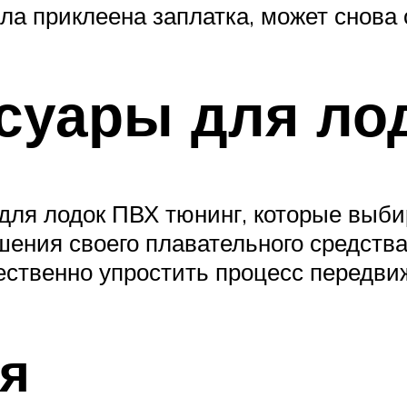
была приклеена заплатка, может снов
суары для ло
 для лодок ПВХ тюнинг, которые выби
ния своего плавательного средства
ственно упростить процесс передвиж
ря