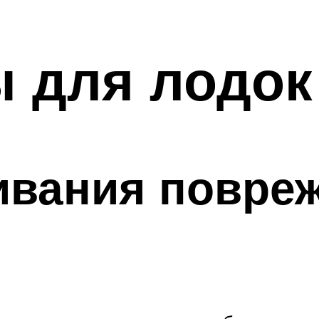
ы для лодок
ивания повре