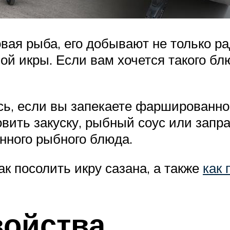
ая рыба, его добывают не только рад
й икры. Если вам хочется такого блю
ь, если вы запекаете фаршированно
вить закуску, рыбный соус или запра
нного рыбного блюда.
к посолить икру сазана, а также
как 
войства