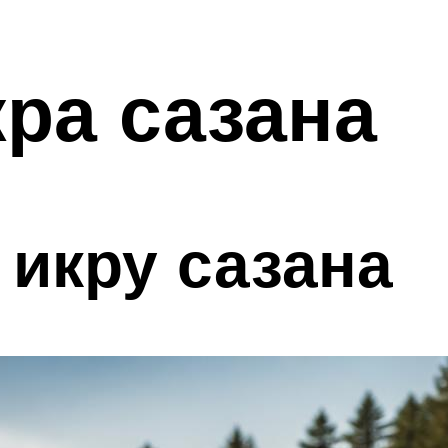
ра сазана
 икру сазана