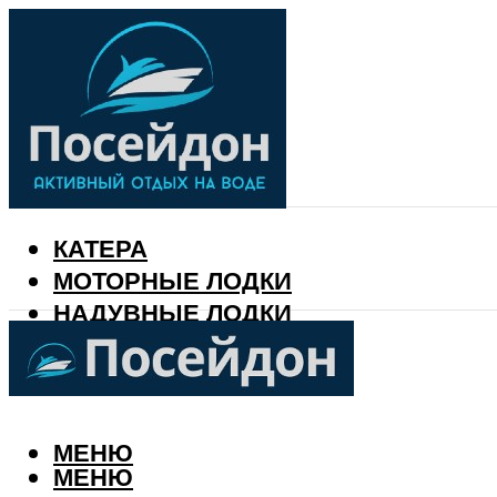
КАТЕРА
МОТОРНЫЕ ЛОДКИ
НАДУВНЫЕ ЛОДКИ
РЫБАЛКА
КАЛЕНДАРЬ РЫБАКА
МЕНЮ
МЕНЮ