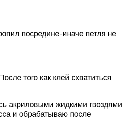
ропил посредине-иначе петля не
осле того как клей схватиться
сь акриловыми жидкими гвоздями
сса и обрабатываю после