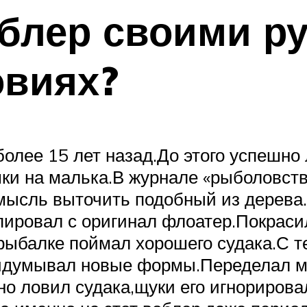
облер своими р
овиях?
олее 15 лет назад.До этого успешно
шки на малька.В журнале «рыболовст
мысль выточить подобный из дерева.
ировал с оригинал флоатер.Покрасил 
рыбалке поймал хорошего судака.С те
думывал новые формы.Переделал мн
о ловил судака,щуки его игнорировал