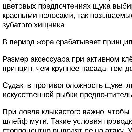
цветовых предпочтениях щука выбир
красными полосами, так называемые
зубатого хищника
В период жора срабатывает принцип
Размер аксессуара при активном кл
принцип, чем крупнее насада, тем д
Судак, в противоположность щуке, 
искусственной рыбки предпочтител
При ловле клыкастого важно, чтобы
шлейф мути. Такие условия провод
стопроцентно выводят её на атаку.