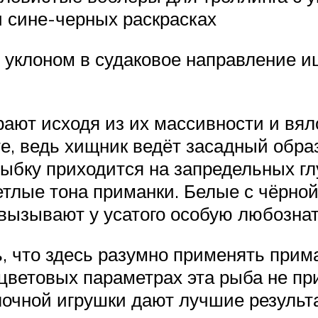
и сине-черных раскрасках
 уклоном в судаковое направление и
ают исходя из их массивности и вял
е, ведь хищник ведёт засадный образ
рыбку приходится на запредельных г
етлые тона приманки. Белые с чёрной
 вызывают у усатого особую любознат
ь, что здесь разумно применять прим
 цветовых параметрах эта рыба не п
лочной игрушки дают лучшие результа