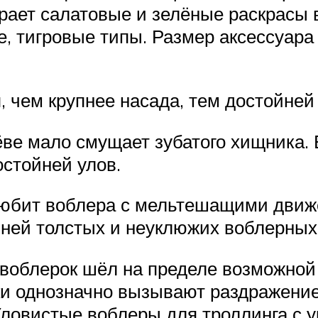
ает салатовые и зелёные раскрасы 
, тигровые типы. Размер аксессуара
, чем крупнее насада, тем достойней
ёве мало смущает зубатого хищника.
остойней улов.
любит воблера с мельтешащими движ
ьней толстых и неуклюжих воблерных
 воблерок шёл на пределе возможной
ки однозначно вызывают раздражение
 Уловистые воблеры для троллинга с 