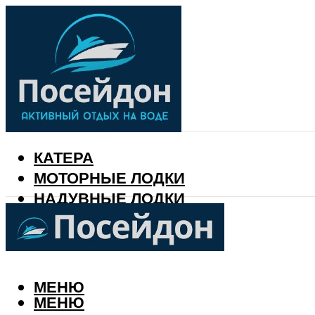
КАТЕРА
МОТОРНЫЕ ЛОДКИ
НАДУВНЫЕ ЛОДКИ
РЫБАЛКА
КАЛЕНДАРЬ РЫБАКА
МЕНЮ
МЕНЮ