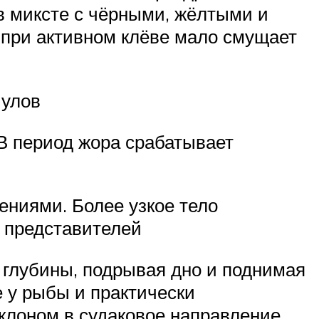
в миксте с чёрными, жёлтыми и
 при активном клёве мало смущает
 улов
 В период жора срабатывает
ениями. Более узкое тело
 представителей
 глубины, подрывая дно и поднимая
 у рыбы и практически
уклоном в судаковое направление