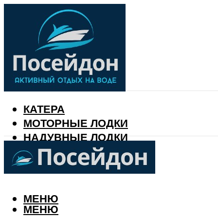
КАТЕРА
МОТОРНЫЕ ЛОДКИ
НАДУВНЫЕ ЛОДКИ
РЫБАЛКА
КАЛЕНДАРЬ РЫБАКА
МЕНЮ
МЕНЮ