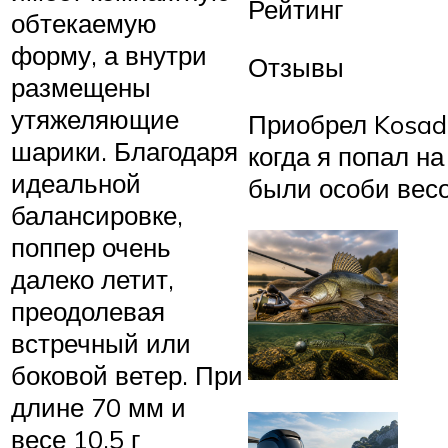
Рейтинг
обтекаемую
форму, а внутри
Отзывы
размещены
утяжеляющие
Приобрел Kosada
шарики. Благодаря
когда я попал н
идеальной
были особи весом
балансировке,
поппер очень
далеко летит,
преодолевая
встречный или
боковой ветер. При
длине 70 мм и
весе 10,5 г