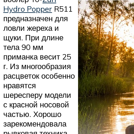
Hydro Popper
R511
предназначен для
ловли жереха и
щуки. При длине
тела 90 мм
приманка весит 25
г. Из многообразия
расцветок особенно
нравятся
шересперу модели
с красной носовой
частью. Хорошо
зарекомендовала
рывковая техника,