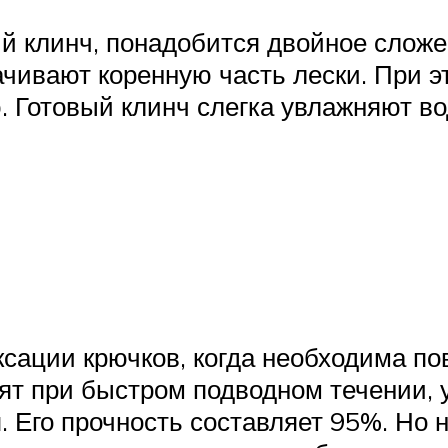
 клинч, понадобится двойное сложен
ивают коренную часть лески. При эт
. Готовый клинч слегка увлажняют во
сации крючков, когда необходима по
дят при быстром подводном течении, 
. Его прочность составляет 95%. Но 