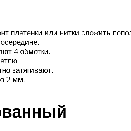
ент плетенки или нитки сложить попо
посередине.
ают 4 обмотки.
петлю.
тно затягивают.
о 2 мм.
ованный