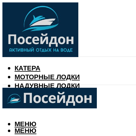
КАТЕРА
МОТОРНЫЕ ЛОДКИ
НАДУВНЫЕ ЛОДКИ
РЫБАЛКА
КАЛЕНДАРЬ РЫБАКА
МЕНЮ
МЕНЮ