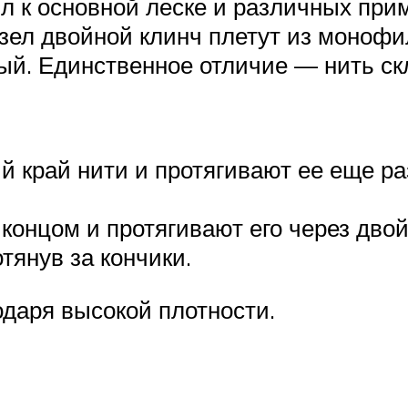
 к основной леске и различных прим
зел двойной клинч плетут из монофи
рный. Единственное отличие — нить с
й край нити и протягивают ее еще р
концом и протягивают его через дво
тянув за кончики.
одаря высокой плотности.