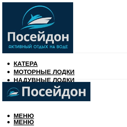
КАТЕРА
МОТОРНЫЕ ЛОДКИ
НАДУВНЫЕ ЛОДКИ
РЫБАЛКА
КАЛЕНДАРЬ РЫБАКА
МЕНЮ
МЕНЮ