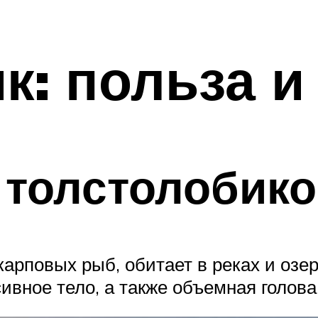
к: польза и
 толстолобик
карповых рыб, обитает в реках и оз
ивное тело, а также объемная голов