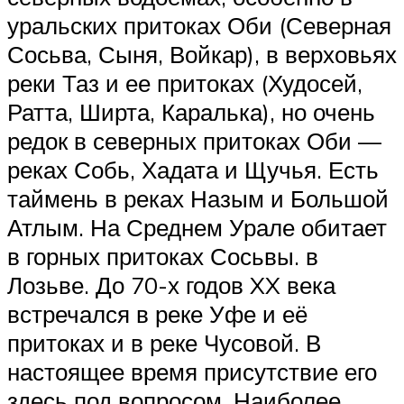
уральских притоках Оби (Северная
Сосьва, Сыня, Войкар), в верховьях
реки Таз и ее притоках (Худосей,
Ратта, Ширта, Каралька), но очень
редок в северных притоках Оби —
реках Собь, Хадата и Щучья. Есть
таймень в реках Назым и Большой
Атлым. На Среднем Урале обитает
в горных притоках Сосьвы. в
Лозьве. До 70-х годов XX века
встречался в реке Уфе и её
притоках и в реке Чусовой. В
настоящее время присутствие его
здесь под вопросом. Наиболее