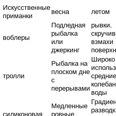
Искусственные
весна
летом
приманки
Подледная
рывки,
рыбалка
скручив
воблеры
или
взмахи
джеркинг
поверх
Широко
Рыбалка на
исполь
плоском дне
тролли
средни
с
колеба
перерывами
воды
Градие
Медленные
разводк
силиконовая
ровные