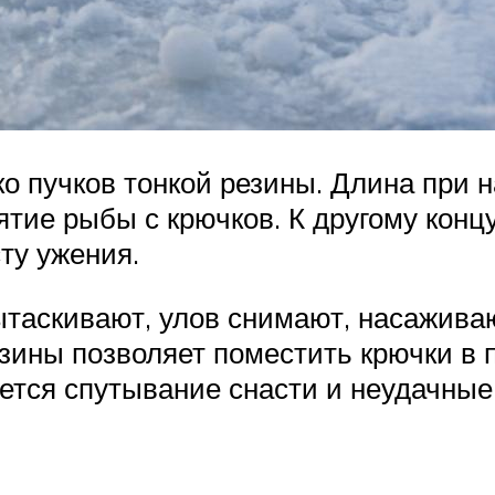
ко пучков тонкой резины. Длина при
ятие рыбы с крючков. К другому кон
сту ужения.
ытаскивают, улов снимают, насаживаю
езины позволяет поместить крючки в 
ется спутывание снасти и неудачные