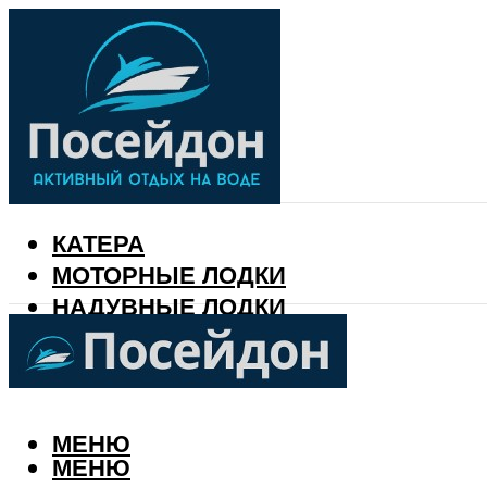
КАТЕРА
МОТОРНЫЕ ЛОДКИ
НАДУВНЫЕ ЛОДКИ
РЫБАЛКА
КАЛЕНДАРЬ РЫБАКА
МЕНЮ
МЕНЮ