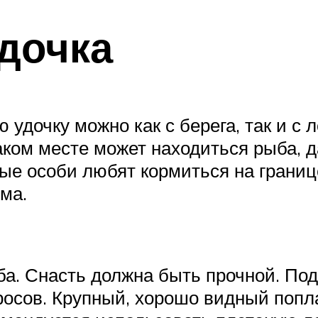
дочка
удочку можно как с берега, так и с 
аком месте может находиться рыба, д
ные особи любят кормиться на грани
ма.
ба. Снасть должна быть прочной. По
росов. Крупный, хорошо видный попл