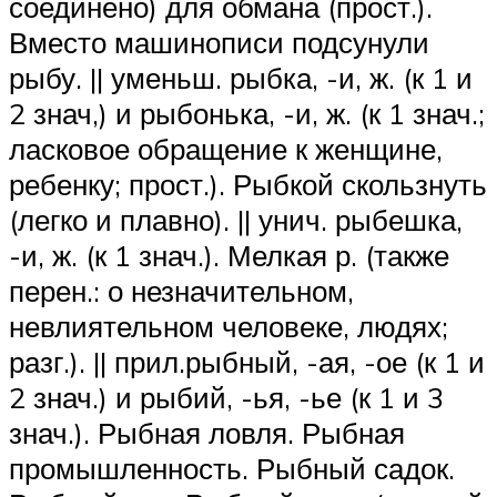
соединено) для обмана (прост.).
Вместо машинописи подсунули
рыбу. || уменьш. рыбка, -и, ж. (к 1 и
2 знач,) и рыбонька, -и, ж. (к 1 знач.;
ласковое обращение к женщине,
ребенку; прост.). Рыбкой скользнуть
(легко и плавно). || унич. рыбешка,
-и, ж. (к 1 знач.). Мелкая р. (также
перен.: о незначительном,
невлиятельном человеке, людях;
разг.). || прил.рыбный, -ая, -ое (к 1 и
2 знач.) и рыбий, -ья, -ье (к 1 и 3
знач.). Рыбная ловля. Рыбная
промышленность. Рыбный садок.