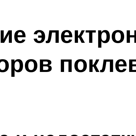
ие электро
оров покле