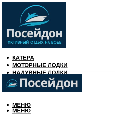
КАТЕРА
МОТОРНЫЕ ЛОДКИ
НАДУВНЫЕ ЛОДКИ
РЫБАЛКА
КАЛЕНДАРЬ РЫБАКА
МЕНЮ
МЕНЮ