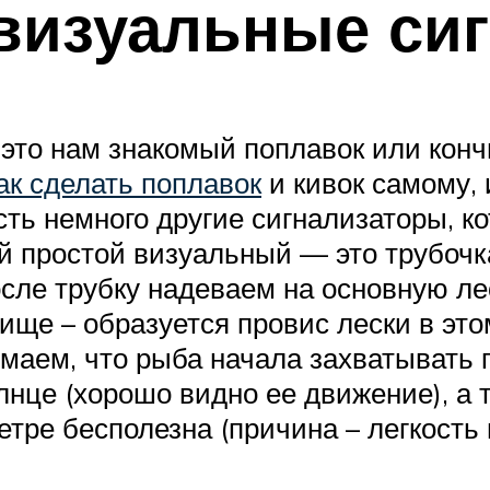
визуальные си
это нам знакомый поплавок или конч
ак сделать поплавок
и кивок самому, 
есть немного другие сигнализаторы, 
й простой визуальный — это трубочк
осле трубку надеваем на основную ле
ще – образуется провис лески в этом
имаем, что рыба начала захватывать
олнце (хорошо видно ее движение), а
тре бесполезна (причина – легкость 