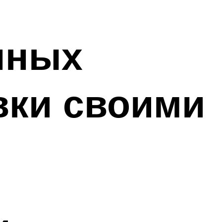
нных
вки своими