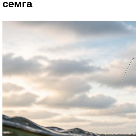
семга