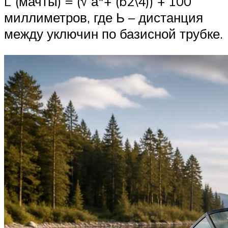
L (мачты) = (√ а*+ (b2\4)) + 100
миллиметров, где Ь – дистанция
между уключин по базисной трубке.